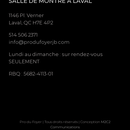
SALLE DE MONTRE À LAVAL
1146 Pl. Verner
Laval, QC H7E 4P2
514 506 2371
info@produfoyerjb.com
Lundi au dimanche : sur rendez-vous
SEULEMENT
RBQ : 5682-4113-01
Pro du Foyer | Tous droits réservés | Conception
M2C2
Communications