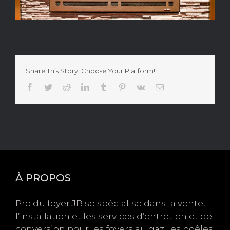
Share This Story, Choose Your Platform!
Facebook
Twitter
Reddit
LinkedIn
Tumblr
Pinterest
Vk
Courriel
À PROPOS
Pro du foyer JB se spécialise dans la vente,
l’installation et les services d’entretien et de
conversion pour les foyers au gaz, les poêles,